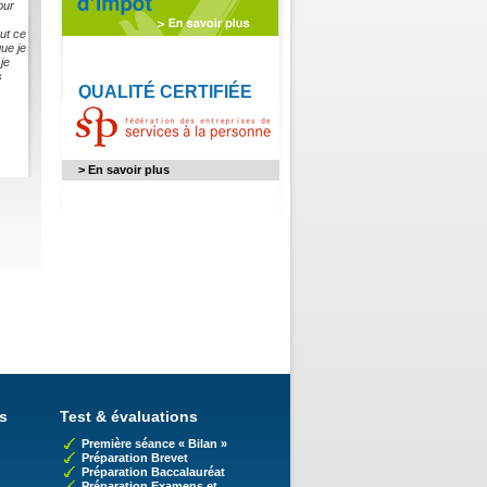
our
ut ce
ue je
je
s
QUALITÉ CERTIFIÉE
> En savoir plus
s
Test & évaluations
Première séance « Bilan »
Préparation Brevet
Préparation Baccalauréat
Préparation Examens et