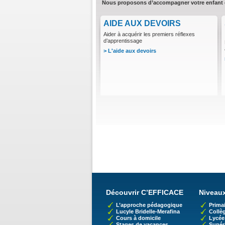
Nous proposons d’accompagner votre enfant da
AIDE AUX DEVOIRS
Aider à acquérir les premiers réflexes
d’apprentissage
> L'aide aux devoirs
Découvrir C’EFFICACE
Niveaux
L’approche pédagogique
Primai
Lucyle Bridelle-Merafina
Collè
Cours à domicile
Lycée
Stages de vacances
Supér