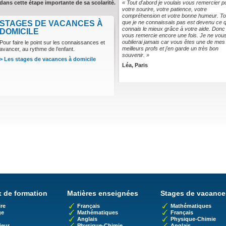
ns cette étape importante de sa scolarité.
« Tout d'abord je voulais vous remercier p
votre sourire, votre patience, votre
compréhension et votre bonne humeur. To
STAGES DE VACANCES À
que je ne connaissais pas est devenu ce q
connais le mieux grâce à votre aide. Donc 
DOMICILE
vous remercie encore une fois. Je ne vou
oublierai jamais car vous êtes une de mes
Pour faire le point sur les connaissances et
meilleurs profs et j'en garde un très bon
avancer, au rythme de l’enfant.
souvenir. »
> Les stages de vacances à domicile
Léa, Paris
 de formation
Matières enseignées
Stages de vacance
re
Français
Mathématiques
ge
Mathématiques
Français
Anglais
Physique-Chimie
ieur
Physique-Chimie
Anglais