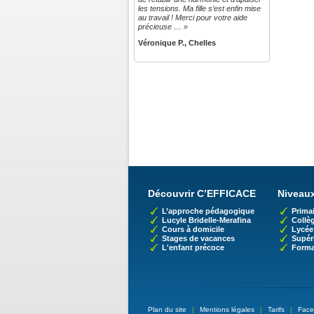
les tensions. Ma fille s’est enfin mise
au travail ! Merci pour votre aide
précieuse … »
Véronique P., Chelles
Découvrir C’EFFICACE
Niveaux
L’approche pédagogique
Primai
Lucyle Bridelle-Merafina
Collè
Cours à domicile
Lycée
Stages de vacances
Supér
L'enfant précoce
Forma
Plan du site
|
Mentions légales
|
Tarifs
|
Face