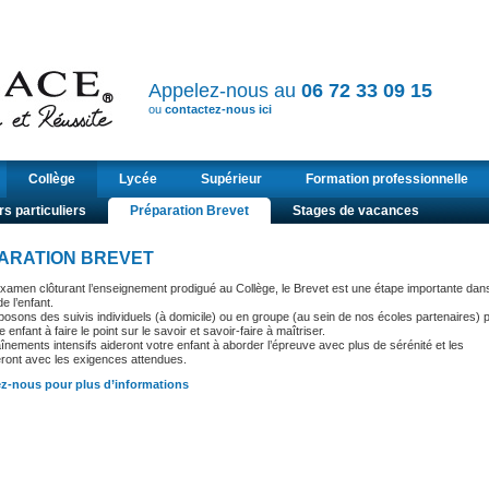
Appelez-nous au
06 72 33 09 15
ou
contactez-nous ici
Collège
Lycée
Supérieur
Formation professionnelle
s particuliers
Préparation Brevet
Stages de vacances
ARATION BREVET
xamen clôturant l’enseignement prodigué au Collège, le Brevet est une étape importante dans
de l’enfant.
osons des suivis individuels (à domicile) ou en groupe (au sein de nos écoles partenaires) 
e enfant à faire le point sur le savoir et savoir-faire à maîtriser.
înements intensifs aideront votre enfant à aborder l’épreuve avec plus de sérénité et les
seront avec les exigences attendues.
z-nous pour plus d’informations