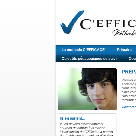
La méthode C’EFFICACE
Primaire
Objectifs pédagogiques de suivi
Cour
PRÉP
Premier e
scolarité 
Nous prop
aider votr
Nos entra
familiari
Contacte
Ils en parlent...
« Les devoirs étaient souvent
sources de conflits à la maison.
L’intervention de C’Efficace a permis
de rétablir une harmonie et d’apaiser