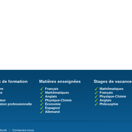
 de formation
Matières enseignées
Stages de vacance
re
Français
Mathématiques
ge
Mathématiques
Français
Anglais
Physique-Chimie
ieur
Physique-Chimie
Anglais
tion professionnelle
Économie
Philosophie
Espagnol
Allemand
book
|
Contactez-nous