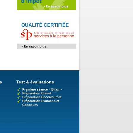
QUALITÉ CERTIFIÉE
> En savoir plus
s
Test & évaluations
Première séance « Bilan »
Préparation Brevet
Préparation Baccalauréat
Préparation Examens et
Concours